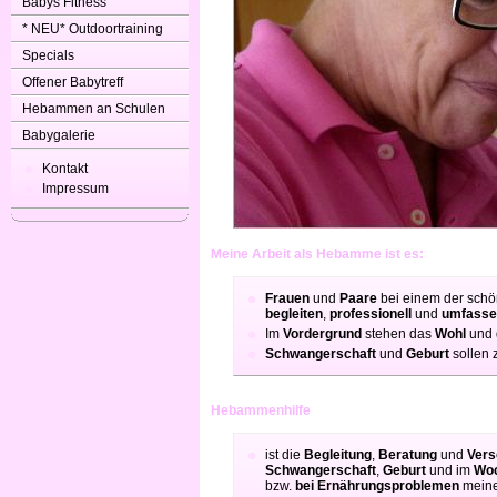
Babys Fitness
* NEU* Outdoortraining
Specials
Offener Babytreff
Hebammen an Schulen
Babygalerie
Kontakt
Impressum
Meine Arbeit als Hebamme ist es:
Frauen
und
Paare
bei einem der schö
begleiten
,
professionell
und
umfass
Im
Vordergrund
stehen das
Wohl
und 
Schwangerschaft
und
Geburt
sollen
Hebammenhilfe
ist die
Begleitung
,
Beratung
und
Vers
Schwangerschaft
,
Geburt
und im
Woc
bzw.
bei
Ernährungsproblemen
mein