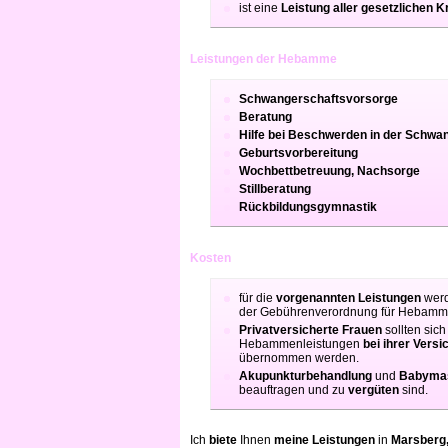
ist eine
Leistung aller gesetzlichen
Leistungen der Hebamme
Schwangerschaftsvorsorge
Beratung
Hilfe bei Beschwerden in der Schwa
Geburtsvorbereitung
Wochbettbetreuung, Nachsorge
Stillberatung
Rückbildungsgymnastik
Kosten
für die
vorgenannten Leistungen
werd
der Gebührenverordnung für Hebam
Privatversicherte Frauen
sollten sic
Hebammenleistungen
bei ihrer Vers
übernommen werden.
Akupunkturbehandlung
und
Babyma
beauftragen und zu
vergüten
sind.
Ich
biete
Ihnen
meine Leistungen
in
Marsberg